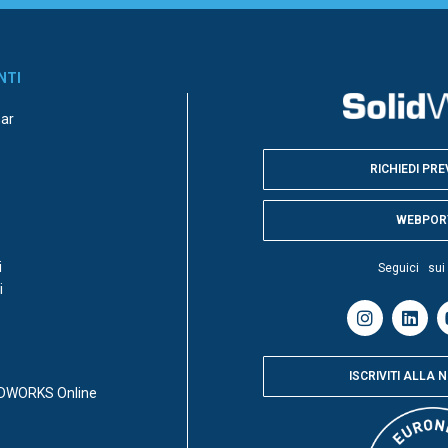
NTI
nar
RICHIEDI PR
WEBPOR
i
Seguici sui
i
o
ISCRIVITI ALLA
IDWORKS Online