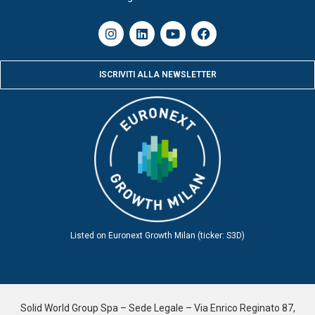
ISCRIVITI ALLA NEWSLETTER
Listed on Euronext Growth Milan (ticker: S3D)
Solid World Group Spa – Sede Legale – Via Enrico Reginato 87,