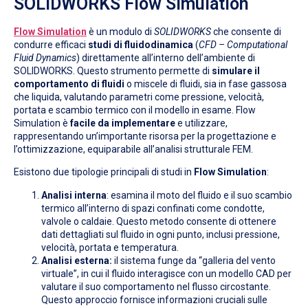
SOLIDWORKS Flow Simulation
Flow Simulation
è un modulo di
SOLIDWORKS
che consente di
condurre efficaci
studi di fluidodinamica
(
CFD – Computational
Fluid Dynamics
) direttamente all’interno dell’ambiente di
SOLIDWORKS. Questo strumento permette di
simulare il
comportamento di fluidi
o miscele di fluidi, sia in fase gassosa
che liquida, valutando parametri come pressione, velocità,
portata e scambio termico con il modello in esame. Flow
Simulation è
facile da implementare
e utilizzare,
rappresentando un’importante risorsa per la progettazione e
l’ottimizzazione, equiparabile all’analisi strutturale FEM.
Esistono due tipologie principali di studi in
Flow Simulation
:
Analisi interna
: esamina il moto del fluido e il suo scambio
termico all’interno di spazi confinati come condotte,
valvole o caldaie. Questo metodo consente di ottenere
dati dettagliati sul fluido in ogni punto, inclusi pressione,
velocità, portata e temperatura.
Analisi esterna:
il sistema funge da “galleria del vento
virtuale”, in cui il fluido interagisce con un modello CAD per
valutare il suo comportamento nel flusso circostante.
Questo approccio fornisce informazioni cruciali sulle