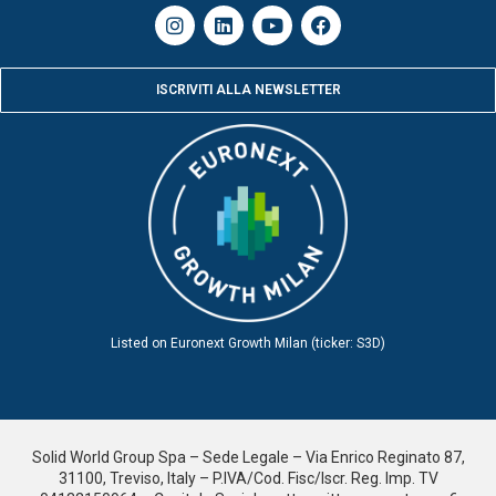
ISCRIVITI ALLA NEWSLETTER
Listed on Euronext Growth Milan (ticker: S3D)
Solid World Group Spa – Sede Legale – Via Enrico Reginato 87,
31100, Treviso, Italy – P.IVA/Cod. Fisc/Iscr. Reg. Imp. TV