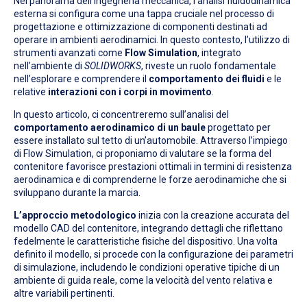
Nel panorama dell’ingegneria meccanica, l’analisi fluidodinamica
esterna si configura come una tappa cruciale nel processo di
progettazione e ottimizzazione di componenti destinati ad
operare in ambienti aerodinamici. In questo contesto, l’utilizzo di
strumenti avanzati come
Flow Simulation
, integrato
nell’ambiente di
SOLIDWORKS
, riveste un ruolo fondamentale
nell’esplorare e comprendere il
comportamento dei fluidi
e le
relative
interazioni con i corpi in movimento
.
In questo articolo, ci concentreremo sull’analisi del
comportamento aerodinamico di un baule
progettato per
essere installato sul tetto di un’automobile. Attraverso l’impiego
di Flow Simulation, ci proponiamo di valutare se la forma del
contenitore favorisce prestazioni ottimali in termini di resistenza
aerodinamica e di comprenderne le forze aerodinamiche che si
sviluppano durante la marcia.
L’approccio metodologico
inizia con la creazione accurata del
modello CAD del contenitore, integrando dettagli che riflettano
fedelmente le caratteristiche fisiche del dispositivo. Una volta
definito il modello, si procede con la configurazione dei parametri
di simulazione, includendo le condizioni operative tipiche di un
ambiente di guida reale, come la velocità del vento relativa e
altre variabili pertinenti.