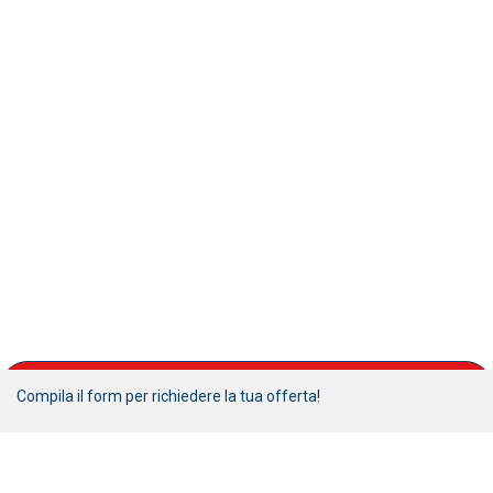
COMPILA IL FORM
Compila il form per richiedere la tua offerta!